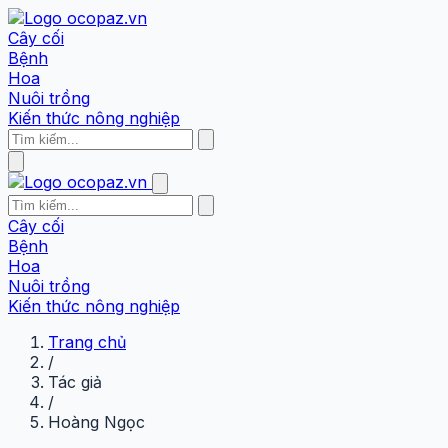
Cây cối
Bệnh
Hoa
Nuôi trồng
Kiến thức nông nghiệp
Cây cối
Bệnh
Hoa
Nuôi trồng
Kiến thức nông nghiệp
Trang chủ
/
Tác giả
/
Hoàng Ngọc