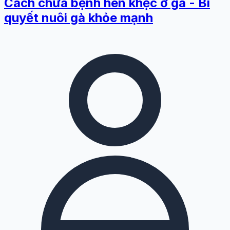
Cách chữa bệnh hen khẹc ở gà - Bí
quyết nuôi gà khỏe mạnh