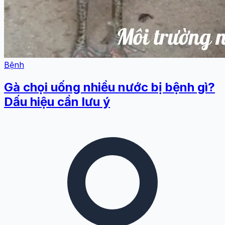
Bệnh
Gà chọi uống nhiều nước bị bệnh gì?
Dấu hiệu cần lưu ý