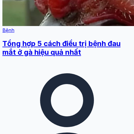
Bệnh
Tổng hợp 5 cách điều trị bệnh đau
mắt ở gà hiệu quả nhất