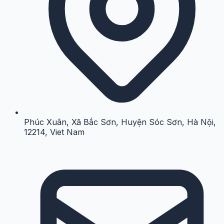
Đăng ký Big88 nhanh gọn với công
nghệ nhận diện hiện đại
Việc
đăng ký Big88
giờ đây trở nên đơn giản và
nhanh chóng hơn bao giờ hết nhờ công nghệ nhận
diện khuôn mặt hiện đại. Dưới đây là các bước hướng
dẫn giúp bạn hoàn tất thủ tục chỉ trong vài phút mà
không cần nhiều giấy tờ phức tạp.
Chuẩn bị giấy tờ cá nhân hợp lệ: Bạn cần có
CMND hoặc căn cước công dân còn hiệu lực để
hệ thống có thể nhận diện chính xác.
Phúc Xuân, Xã Bắc Sơn, Huyện Sóc Sơn, Hà Nội,
Truy cập trang đăng ký Big88: Vào website
12214, Viet Nam
chính thức của nhà cái uy tín Big88 và chọn
mục “Đăng ký” để bắt đầu quy trình.
Nhập thông tin cá nhân cơ bản: Điền đầy đủ họ
tên, số điện thoại, email và mật khẩu để bảo vệ
tài khoản.
Kích hoạt công nghệ nhận diện khuôn mặt: Hệ
thống sẽ yêu cầu bạn bật camera để quét
khuôn mặt, giúp xác minh nhanh chóng danh
tính.