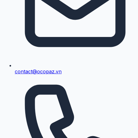
Chờ xử lý tự động: Sau khi quét, dữ liệu sẽ được
đối chiếu ngay lập tức để xác nhận, thường chỉ
mất vài giây đến vài phút.
Hoàn tất đăng ký và nhận thông báo: Khi nhận
được thông báo xác nhận từ nhà cái uy tín
big88, bạn đã có thể đăng nhập và bắt đầu trải
nghiệm cá cược.
Người dùng chỉ mất vài phút để hoàn thành
thủ tục đăng ký
contact@ocopaz.vn
Kết luận
Nhà cái uy tín Big88 chính là điểm đến lý tưởng dành
cho những ai tìm kiếm sự kết hợp hoàn hảo giữa công
nghệ tiên tiến, dịch vụ khách hàng tận tâm và kho trò
chơi đa dạng. Với sự cam kết minh bạch và chuyên
nghiệp, nhà cái không ngừng nâng cao chất lượng để
phục vụ tốt nhất nhu cầu của người chơi. Hãy trải
nghiệm ngay ngày hôm nay để khám phá thêm
những cơ hội thắng lớn.