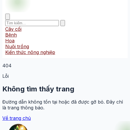
Cây cối
Bệnh
Hoa
Nuôi trồng
Kiến thức nông nghiệp
404
Lỗi
Không tìm thấy trang
Đường dẫn không tồn tại hoặc đã được gỡ bỏ. Đây chỉ
là trang thông báo.
Về trang chủ