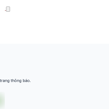
trang thông báo.