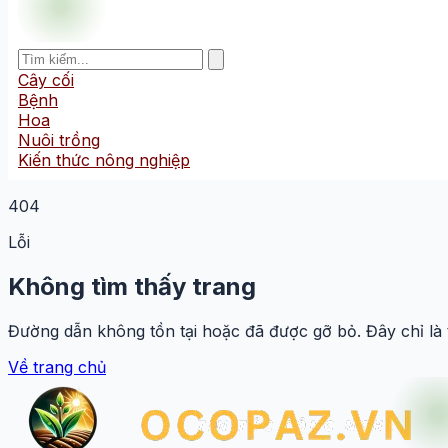
Cây cối
Bệnh
Hoa
Nuôi trồng
Kiến thức nông nghiệp
404
Lỗi
Không tìm thấy trang
Đường dẫn không tồn tại hoặc đã được gỡ bỏ. Đây chỉ là 
Về trang chủ
Trang chủ