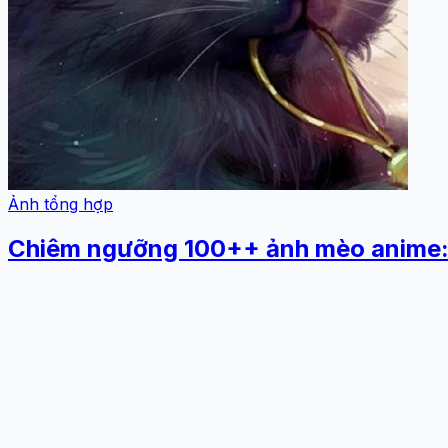
Ảnh tổng hợp
Chiêm ngưỡng 100++ ảnh mèo anime: 