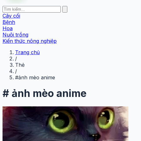
Cây cối
Bệnh
Hoa
Nuôi trồng
Kiến thức nông nghiệp
Trang chủ
/
Thẻ
/
#ảnh mèo anime
#
ảnh mèo anime