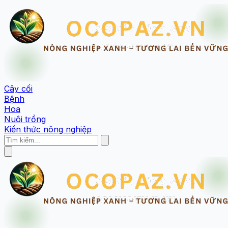
Cây cối
Bệnh
Hoa
Nuôi trồng
Kiến thức nông nghiệp