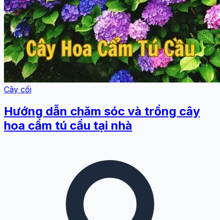
Cây cối
Hướng dẫn chăm sóc và trồng cây
hoa cẩm tú cầu tại nhà