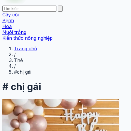
Cây cối
Bệnh
Hoa
Nuôi trồng
Kiến thức nông nghiệp
Trang chủ
/
Thẻ
/
#chị gái
#
chị gái