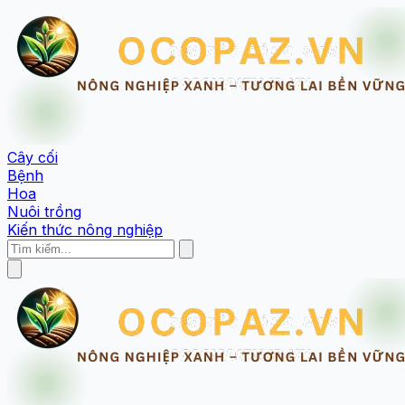
Cây cối
Bệnh
Hoa
Nuôi trồng
Kiến thức nông nghiệp