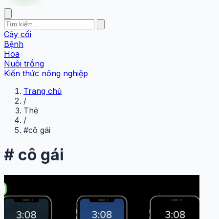
Cây cối
Bệnh
Hoa
Nuôi trồng
Kiến thức nông nghiệp
Trang chủ
/
Thẻ
/
#cô gái
#
cô gái