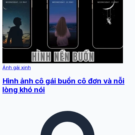
Ảnh gái xinh
Hình ảnh cô gái buồn cô đơn và nỗi
lòng khó nói