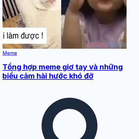
Meme
Tổng hợp meme giơ tay và những
biểu cảm hài hước khó đỡ