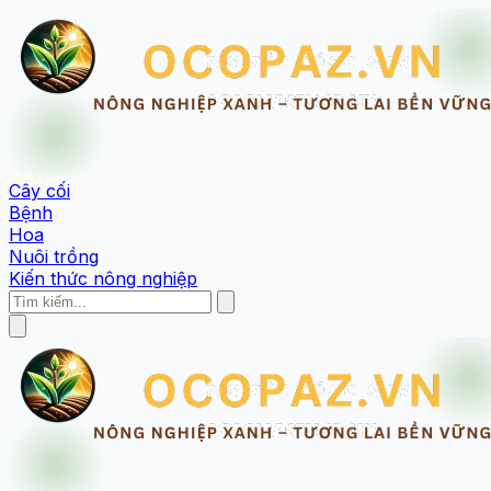
Cây cối
Bệnh
Hoa
Nuôi trồng
Kiến thức nông nghiệp