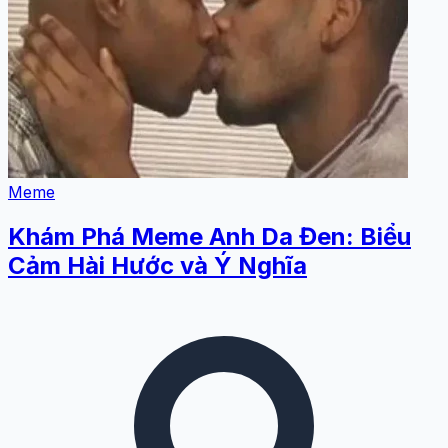
Meme
Khám Phá Meme Anh Da Đen: Biểu
Cảm Hài Hước và Ý Nghĩa