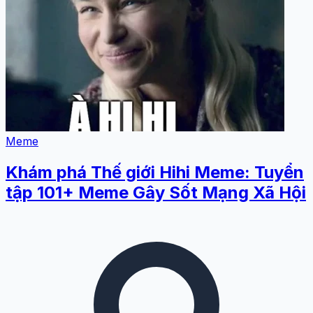
Meme
Khám phá Thế giới Hihi Meme: Tuyển
tập 101+ Meme Gây Sốt Mạng Xã Hội