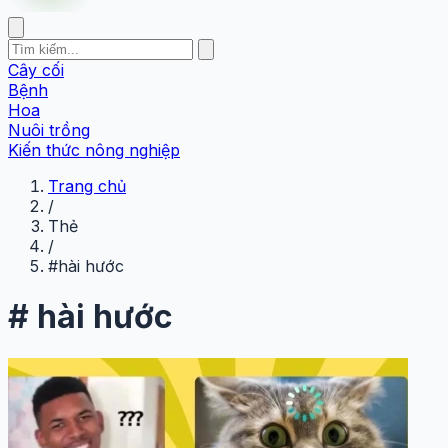
Cây cối
Bệnh
Hoa
Nuôi trồng
Kiến thức nông nghiệp
Trang chủ
/
Thẻ
/
#hài hước
#
hài hước