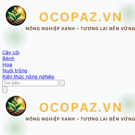
Cây cối
Bệnh
Hoa
Nuôi trồng
Kiến thức nông nghiệp