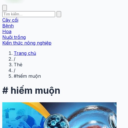
Cây cối
Bệnh
Hoa
Nuôi trồng
Kiến thức nông nghiệp
Trang chủ
/
Thẻ
/
#hiếm muộn
#
hiếm muộn