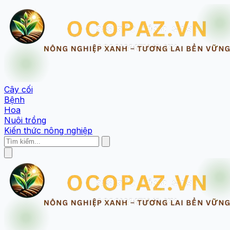
Cây cối
Bệnh
Hoa
Nuôi trồng
Kiến thức nông nghiệp