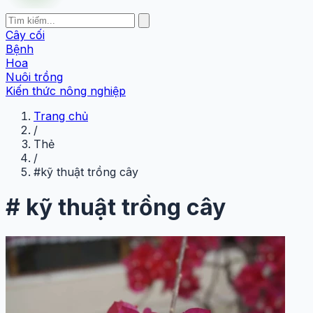
Cây cối
Bệnh
Hoa
Nuôi trồng
Kiến thức nông nghiệp
Trang chủ
/
Thẻ
/
#kỹ thuật trồng cây
#
kỹ thuật trồng cây