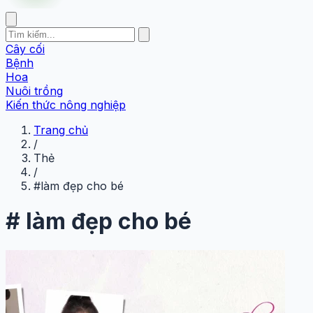
Cây cối
Bệnh
Hoa
Nuôi trồng
Kiến thức nông nghiệp
Trang chủ
/
Thẻ
/
#làm đẹp cho bé
#
làm đẹp cho bé