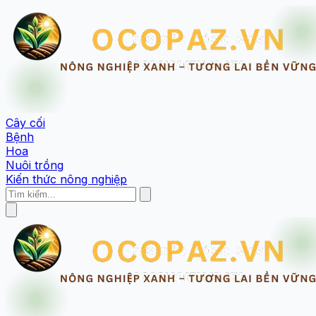
Cây cối
Bệnh
Hoa
Nuôi trồng
Kiến thức nông nghiệp