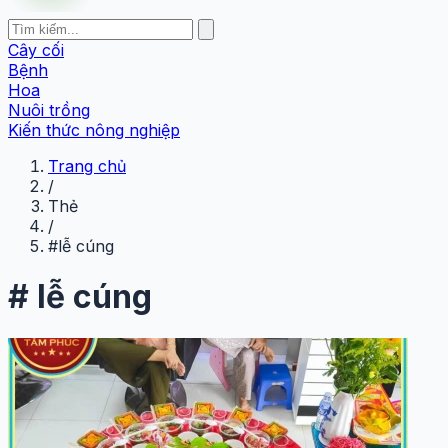
Cây cối
Bệnh
Hoa
Nuôi trồng
Kiến thức nông nghiệp
Trang chủ
/
Thẻ
/
#lễ cúng
#
lễ cúng