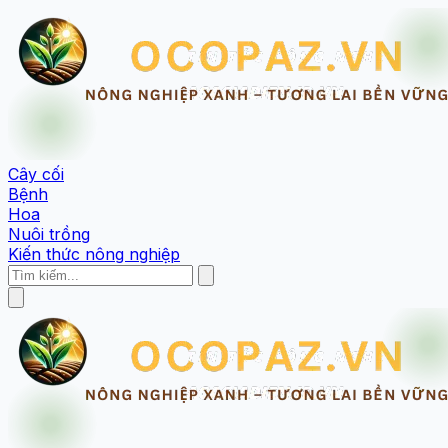
Cây cối
Bệnh
Hoa
Nuôi trồng
Kiến thức nông nghiệp