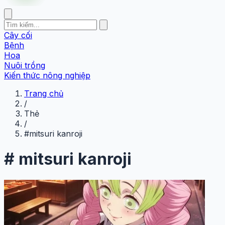
Cây cối
Bệnh
Hoa
Nuôi trồng
Kiến thức nông nghiệp
Trang chủ
/
Thẻ
/
#mitsuri kanroji
#
mitsuri kanroji