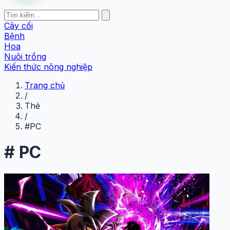
Cây cối
Bệnh
Hoa
Nuôi trồng
Kiến thức nông nghiệp
Trang chủ
/
Thẻ
/
#PC
#
PC