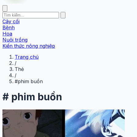
Cây cối
Bệnh
Hoa
Nuôi trồng
Kiến thức nông nghiệp
Trang chủ
/
Thẻ
/
#phim buồn
#
phim buồn