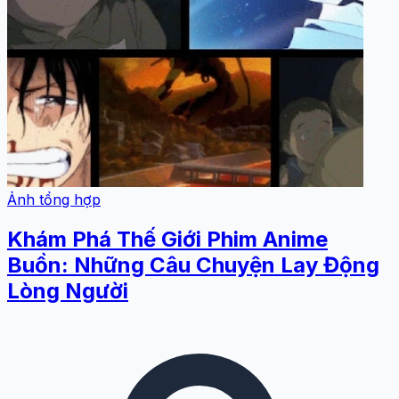
Ảnh tổng hợp
Khám Phá Thế Giới Phim Anime
Buồn: Những Câu Chuyện Lay Động
Lòng Người