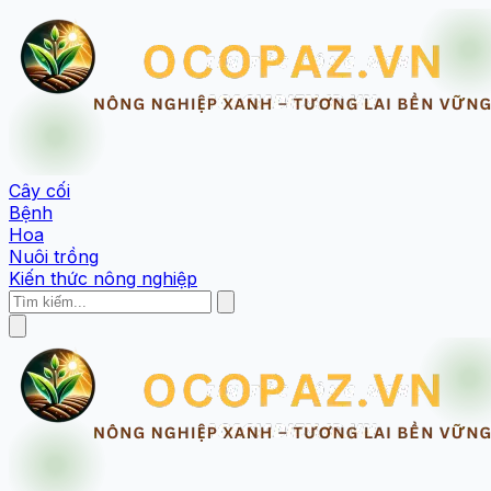
Cây cối
Bệnh
Hoa
Nuôi trồng
Kiến thức nông nghiệp