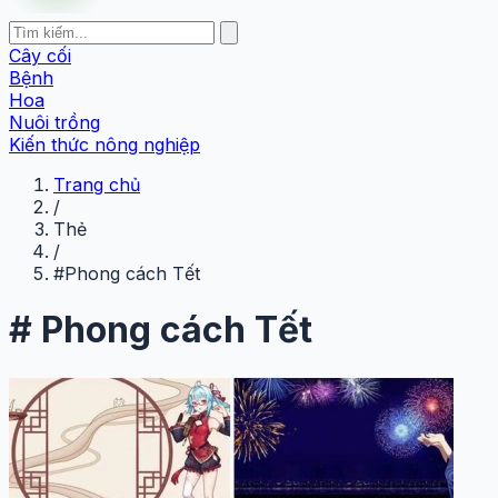
Cây cối
Bệnh
Hoa
Nuôi trồng
Kiến thức nông nghiệp
Trang chủ
/
Thẻ
/
#Phong cách Tết
#
Phong cách Tết