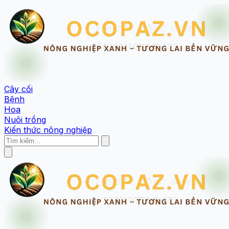
Cây cối
Bệnh
Hoa
Nuôi trồng
Kiến thức nông nghiệp