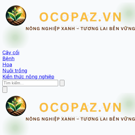
Cây cối
Bệnh
Hoa
Nuôi trồng
Kiến thức nông nghiệp