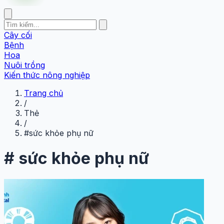
Cây cối
Bệnh
Hoa
Nuôi trồng
Kiến thức nông nghiệp
Trang chủ
/
Thẻ
/
#sức khỏe phụ nữ
#
sức khỏe phụ nữ