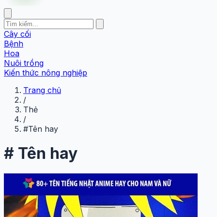
Cây cối
Bệnh
Hoa
Nuôi trồng
Kiến thức nông nghiệp
Trang chủ
/
Thẻ
/
#Tên hay
#
Tên hay