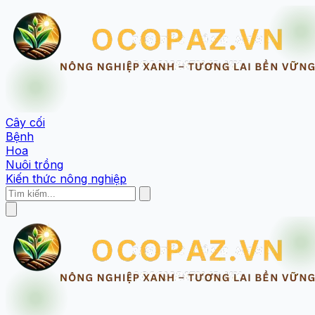
Cây cối
Bệnh
Hoa
Nuôi trồng
Kiến thức nông nghiệp