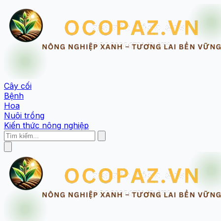
Cây cối
Bệnh
Hoa
Nuôi trồng
Kiến thức nông nghiệp