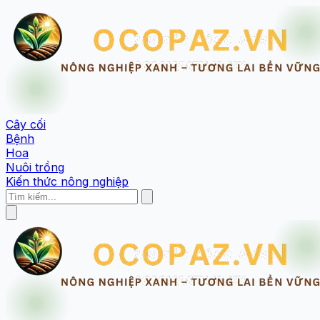
Cây cối
Bệnh
Hoa
Nuôi trồng
Kiến thức nông nghiệp