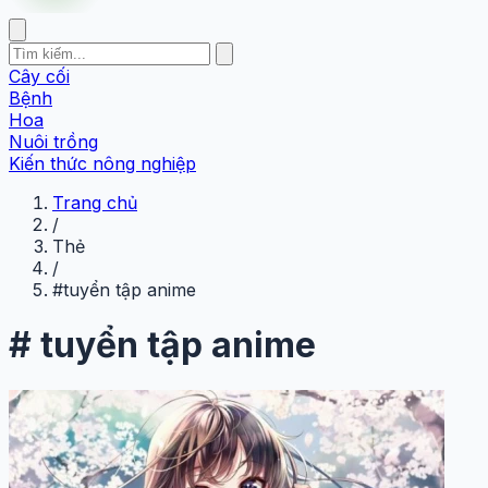
Cây cối
Bệnh
Hoa
Nuôi trồng
Kiến thức nông nghiệp
Trang chủ
/
Thẻ
/
#tuyển tập anime
#
tuyển tập anime