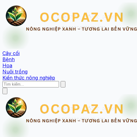
Cây cối
Bệnh
Hoa
Nuôi trồng
Kiến thức nông nghiệp