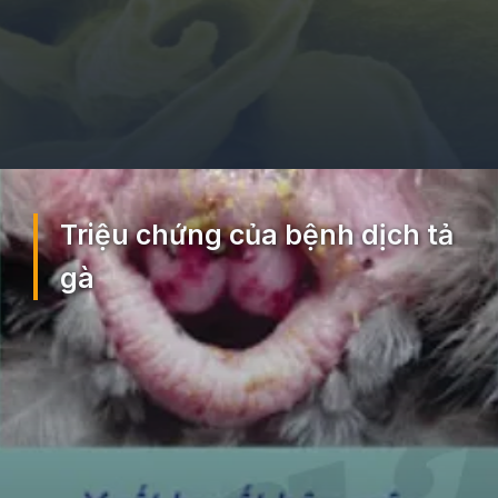
Đang mở
https://ocopaz.vn/benh-dich-ta-ga-33
Triệu chứng của bệnh dịch tả
gà