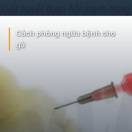
Đang mở
https://ocopaz.vn/benh-dich-ta-ga-33
Cách phòng ngừa bệnh cho
gà