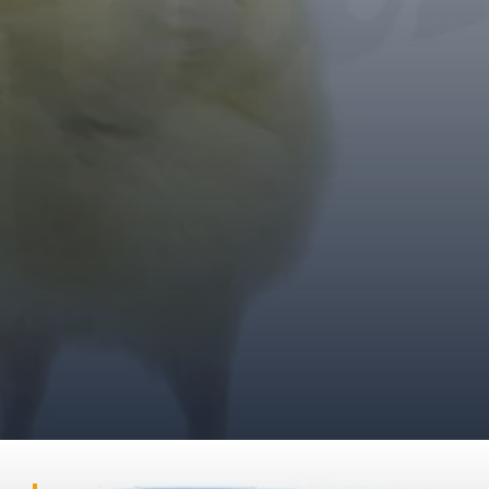
Đang mở
https://ocopaz.vn/benh-dich-ta-ga-33