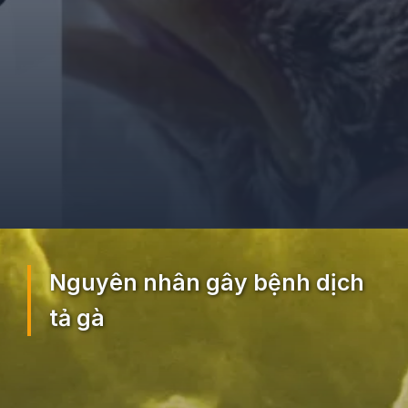
Đang mở
https://ocopaz.vn/benh-dich-ta-ga-33
Nguyên nhân gây bệnh dịch
tả gà