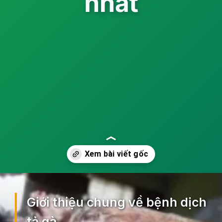
nhất
Đang mở
https://ocopaz.vn/benh-dich-ta-ga-33
Giới thiệu chung về bệnh dịch
tả gà