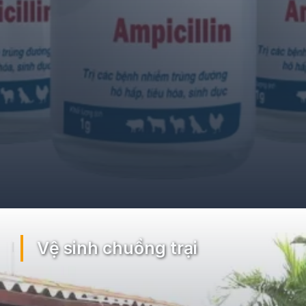
Đang mở
https://ocopaz.vn/benh-dich-ta-ga-33
Vệ sinh chuồng trại