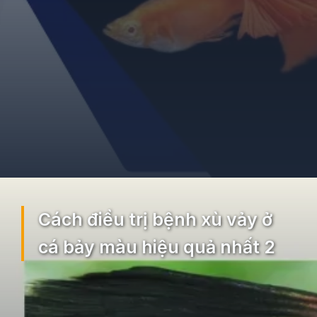
Đang mở
https://ocopaz.vn/benh-xu-vay-o-ca-bay-mau-129
Cách điều trị bệnh xù vảy ở
cá bảy màu hiệu quả nhất 2