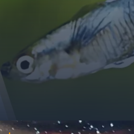
Đang mở
https://ocopaz.vn/benh-xu-vay-o-ca-bay-mau-129