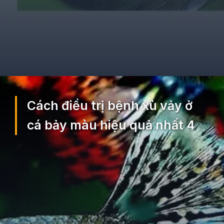
Đang mở
https://ocopaz.vn/benh-xu-vay-o-ca-bay-mau-129
Cách điều trị bệnh xù vảy ở
cá bảy màu hiệu quả nhất 4