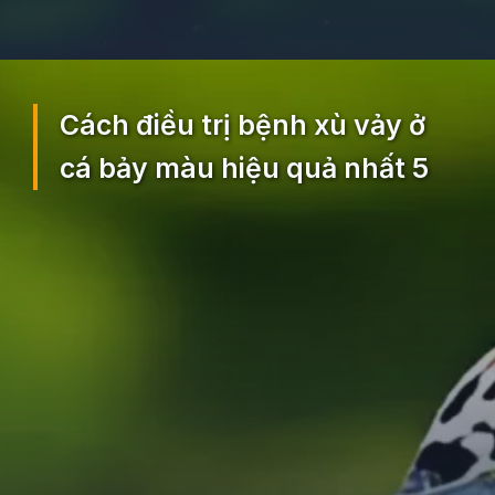
Đang mở
https://ocopaz.vn/benh-xu-vay-o-ca-bay-mau-129
Cách điều trị bệnh xù vảy ở
cá bảy màu hiệu quả nhất 5