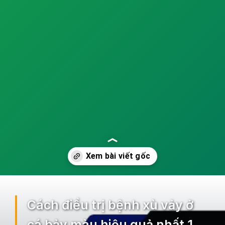
Đang mở
https://ocopaz.vn/benh-xu-vay-o-ca-bay-mau-129
Cách điều trị bệnh xù vảy ở
cá bảy màu hiệu quả nhất 1