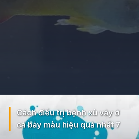
Đang mở
https://ocopaz.vn/benh-xu-vay-o-ca-bay-mau-129
Cách điều trị bệnh xù vảy ở
cá bảy màu hiệu quả nhất 7