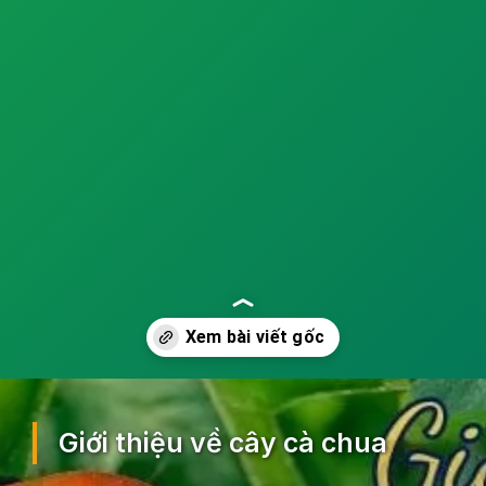
Đang mở
https://ocopaz.vn/cach-trong-ca-chua-18
Giới thiệu về cây cà chua