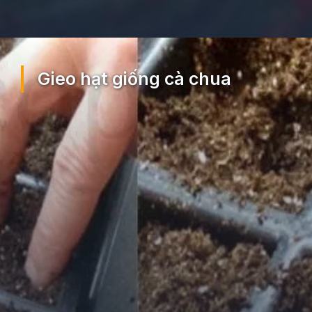
Đang mở
https://ocopaz.vn/cach-trong-ca-chua-18
Gieo hạt giống cà chua