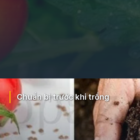
Đang mở
https://ocopaz.vn/cach-trong-ca-chua-18
Chuẩn bị trước khi trồng