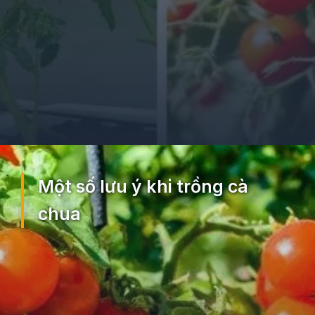
Đang mở
https://ocopaz.vn/cach-trong-ca-chua-18
Một số lưu ý khi trồng cà
chua