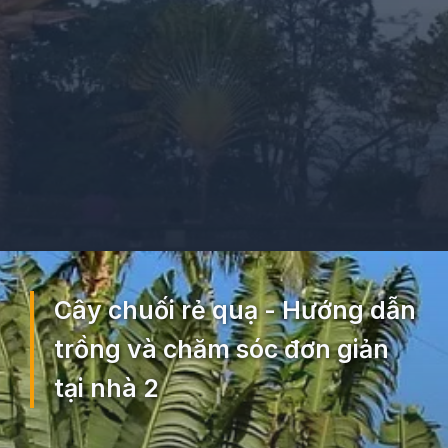
Đang mở
https://ocopaz.vn/cay-chuoi-re-quat-212
Cây chuối rẻ quạ - Hướng dẫn
trồng và chăm sóc đơn giản
tại nhà 2