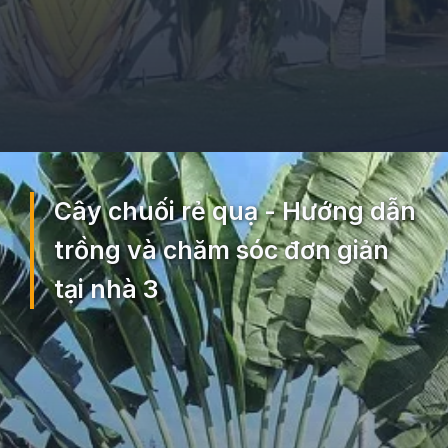
Đang mở
https://ocopaz.vn/cay-chuoi-re-quat-212
Cây chuối rẻ quạ - Hướng dẫn
trồng và chăm sóc đơn giản
tại nhà 3