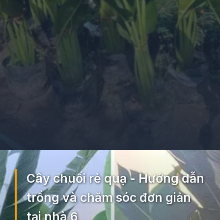
Đang mở
https://ocopaz.vn/cay-chuoi-re-quat-212
Cây chuối rẻ quạ - Hướng dẫn
trồng và chăm sóc đơn giản
tại nhà 6