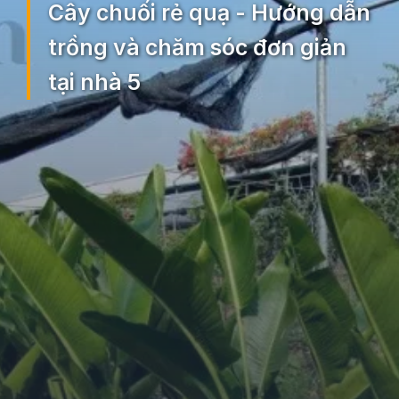
Cây chuối rẻ quạ - Hướng dẫn
trồng và chăm sóc đơn giản
tại nhà 5