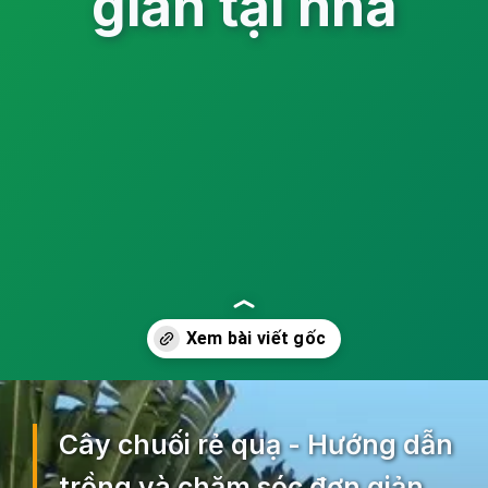
giản tại nhà
Đang mở
https://ocopaz.vn/cay-chuoi-re-quat-212
Cây chuối rẻ quạ - Hướng dẫn
trồng và chăm sóc đơn giản