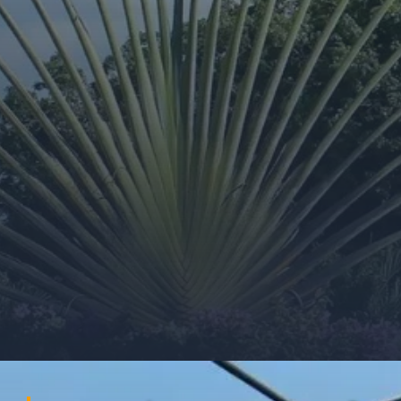
Đang mở
https://ocopaz.vn/cay-chuoi-re-quat-212