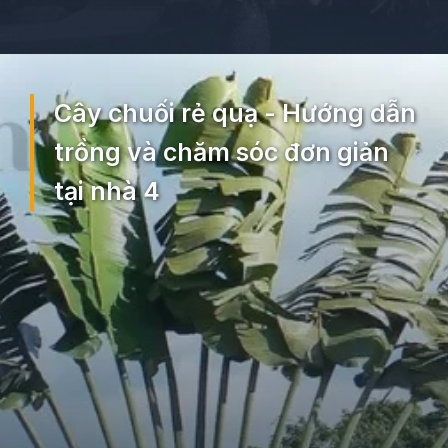
Đang mở
https://ocopaz.vn/cay-chuoi-re-quat-212
Cây chuối rẻ quạ - Hướng dẫn
trồng và chăm sóc đơn giản
tại nhà 4