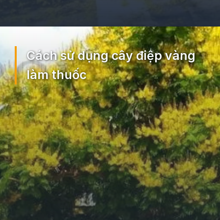
Đang mở
https://ocopaz.vn/cay-diep-vang-217
Cách sử dụng cây điệp vàng
làm thuốc