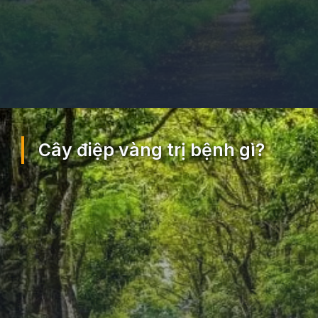
Đang mở
https://ocopaz.vn/cay-diep-vang-217
Cây điệp vàng trị bệnh gì?