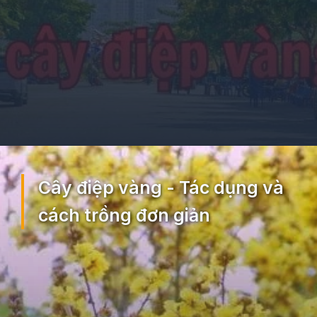
Đang mở
https://ocopaz.vn/cay-diep-vang-217
Cây điệp vàng - Tác dụng và
cách trồng đơn giản