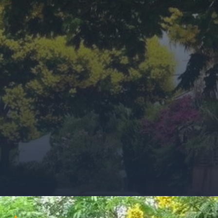
Đang mở
https://ocopaz.vn/cay-diep-vang-217