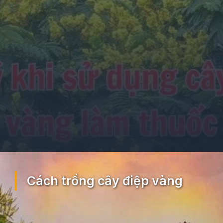
Đang mở
https://ocopaz.vn/cay-diep-vang-217
Cách trồng cây điệp vàng