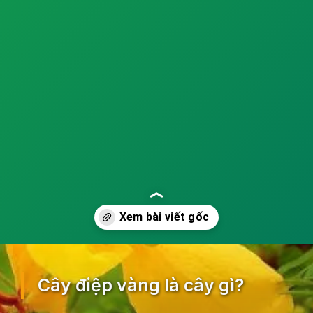
Đang mở
https://ocopaz.vn/cay-diep-vang-217
Cây điệp vàng là cây gì?