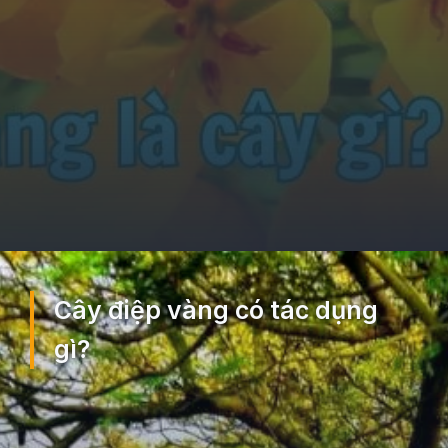
Đang mở
https://ocopaz.vn/cay-diep-vang-217
Cây điệp vàng có tác dụng
gì?