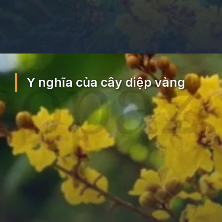
Đang mở
https://ocopaz.vn/cay-diep-vang-217
Y nghĩa của cây diệp vàng