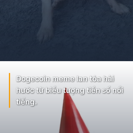
Đang mở
https://ocopaz.vn/doge-meme-552
Dogecoin meme lan tỏa hài
hước từ biểu tượng tiền số nổi
tiếng.