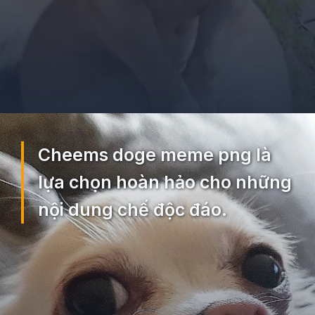
Đang mở
https://ocopaz.vn/doge-meme-552
Cheems doge meme png là
lựa chọn hoàn hảo cho những
nội dung chế độc đáo.