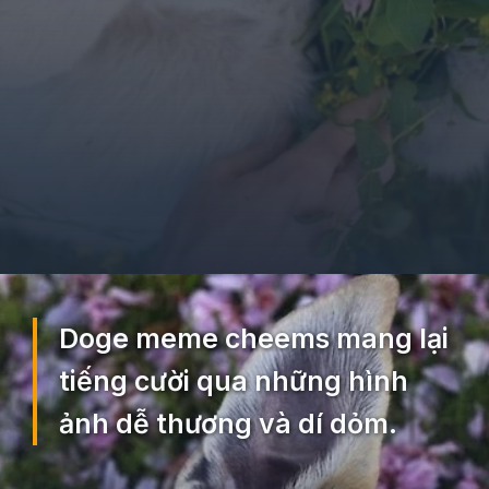
Đang mở
https://ocopaz.vn/doge-meme-552
Doge meme cheems mang lại
tiếng cười qua những hình
ảnh dễ thương và dí dỏm.