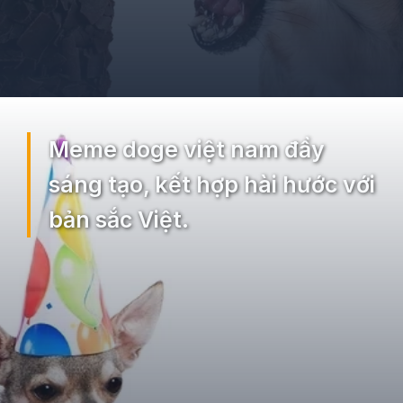
Đang mở
https://ocopaz.vn/doge-meme-552
Meme doge việt nam đầy
sáng tạo, kết hợp hài hước với
bản sắc Việt.