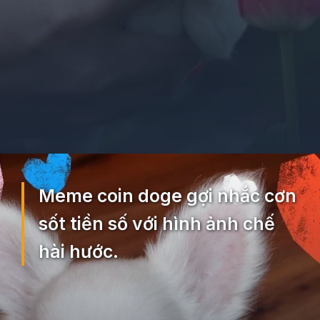
Đang mở
https://ocopaz.vn/doge-meme-552
Meme coin doge gợi nhắc cơn
sốt tiền số với hình ảnh chế
hài hước.