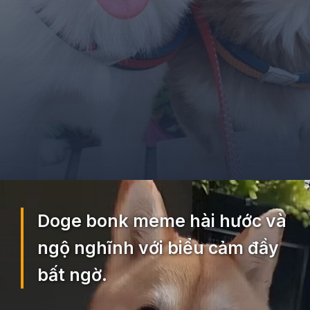
Đang mở
https://ocopaz.vn/doge-meme-552
Doge bonk meme hài hước và
ngộ nghĩnh với biểu cảm đầy
bất ngờ.