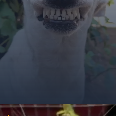
Đang mở
https://ocopaz.vn/doge-meme-552