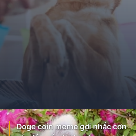
Đang mở
https://ocopaz.vn/doge-meme-552
Doge coin meme gợi nhắc cơn