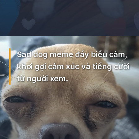
Đang mở
https://ocopaz.vn/doge-meme-552
Sad dog meme đầy biểu cảm,
khơi gợi cảm xúc và tiếng cười
từ người xem.