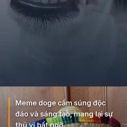
Đang mở
https://ocopaz.vn/doge-meme-552
Meme doge cầm súng độc
đáo và sáng tạo, mang lại sự
thú vị bất ngờ.