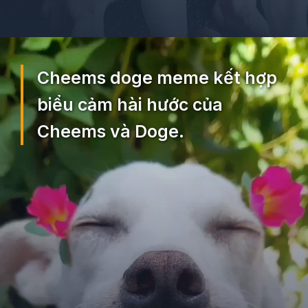
Đang mở
https://ocopaz.vn/doge-meme-552
Cheems doge meme kết hợp
biểu cảm hài hước của
Cheems và Doge.