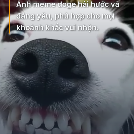
Ảnh meme doge hài hước và
đáng yêu, phù hợp cho mọi
khoảnh khắc vui nhộn.