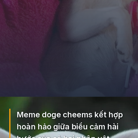
Đang mở
https://ocopaz.vn/doge-meme-552
Meme doge cheems kết hợp
hoàn hảo giữa biểu cảm hài