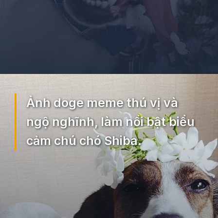
Đang mở
https://ocopaz.vn/doge-meme-552
Ảnh doge meme thú vị và
ngộ nghĩnh, làm nổi bật biểu
cảm chú chó Shiba.