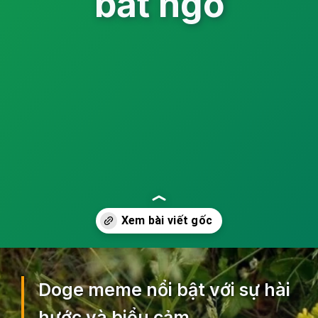
bất ngờ
Đang mở
https://ocopaz.vn/doge-meme-552
Doge meme nổi bật với sự hài
hước và biểu cảm