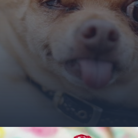
Đang mở
https://ocopaz.vn/doge-meme-552