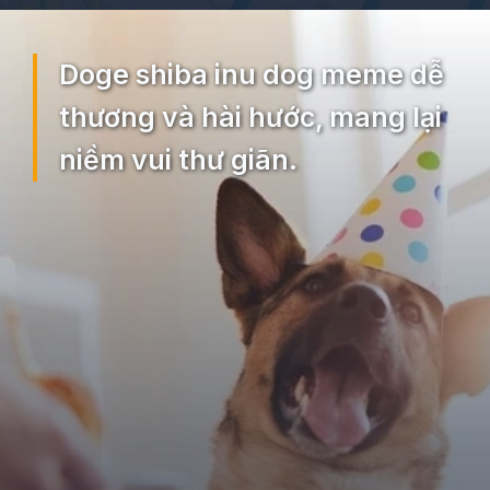
Đang mở
https://ocopaz.vn/doge-meme-552
Doge shiba inu dog meme dễ
thương và hài hước, mang lại
niềm vui thư giãn.