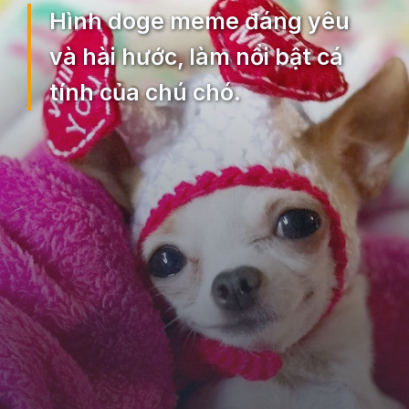
Hình doge meme đáng yêu
và hài hước, làm nổi bật cá
tính của chú chó.