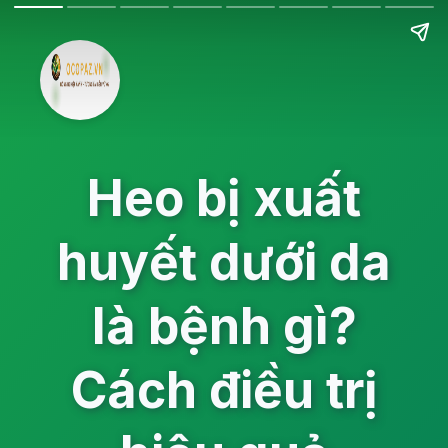
Heo bị xuất
huyết dưới da
là bệnh gì?
Cách điều trị