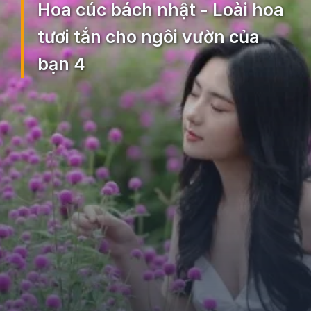
Hoa cúc bách nhật - Loài hoa
tươi tắn cho ngôi vườn của
bạn 4