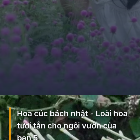
Đang mở
https://ocopaz.vn/hoa-cuc-bach-nhat-271
Hoa cúc bách nhật - Loài hoa
tươi tắn cho ngôi vườn của
bạn 5