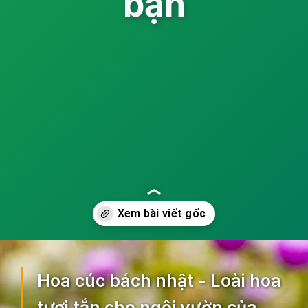
bạn
Đang mở
https://ocopaz.vn/hoa-cuc-bach-nhat-271
Hoa cúc bách nhật - Loài hoa
tươi tắn cho ngôi vườn của