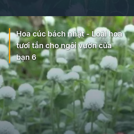
Đang mở
https://ocopaz.vn/hoa-cuc-bach-nhat-271
Hoa cúc bách nhật - Loài hoa
tươi tắn cho ngôi vườn của
bạn 6