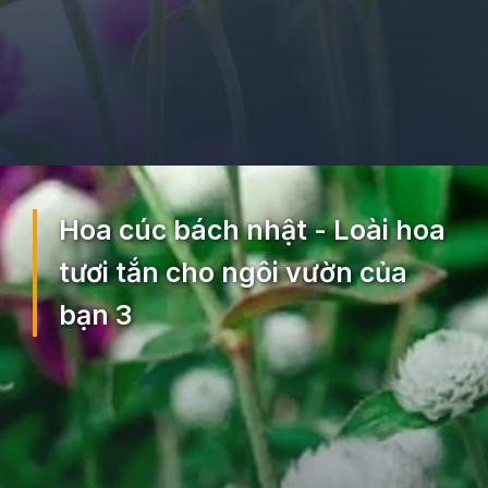
Đang mở
https://ocopaz.vn/hoa-cuc-bach-nhat-271
Hoa cúc bách nhật - Loài hoa
tươi tắn cho ngôi vườn của
bạn 3