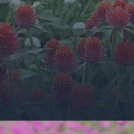
Đang mở
https://ocopaz.vn/hoa-cuc-bach-nhat-271