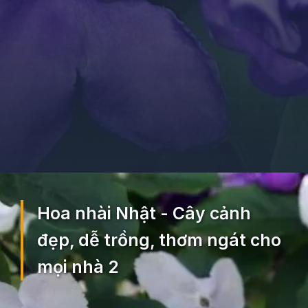
Đang mở
https://ocopaz.vn/hoa-nhai-nhat-300
Hoa nhài Nhật - Cây cảnh
đẹp, dễ trồng, thơm ngát cho
mọi nhà 2