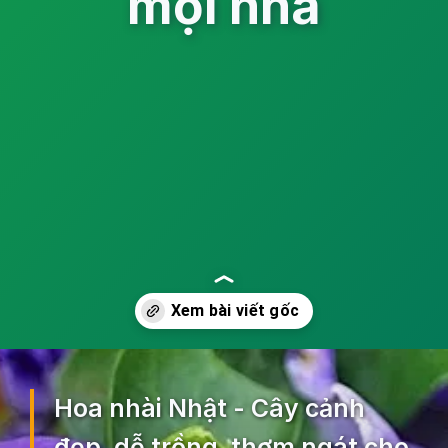
mọi nhà
Đang mở
https://ocopaz.vn/hoa-nhai-nhat-300
Hoa nhài Nhật - Cây cảnh
đẹp, dễ trồng, thơm ngát cho