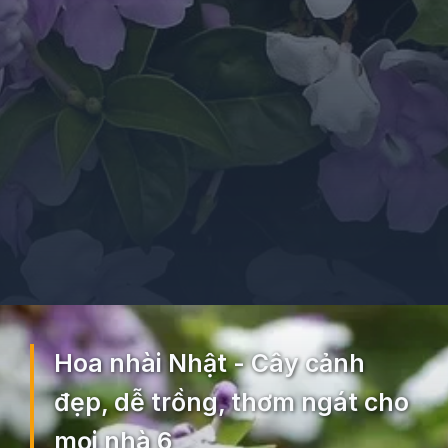
Đang mở
https://ocopaz.vn/hoa-nhai-nhat-300
Hoa nhài Nhật - Cây cảnh
đẹp, dễ trồng, thơm ngát cho
mọi nhà 6