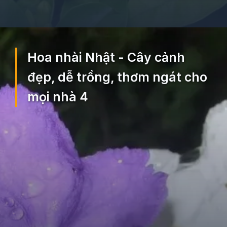
Đang mở
https://ocopaz.vn/hoa-nhai-nhat-300
Hoa nhài Nhật - Cây cảnh
đẹp, dễ trồng, thơm ngát cho
mọi nhà 4