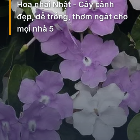
Hoa nhài Nhật - Cây cảnh
đẹp, dễ trồng, thơm ngát cho
mọi nhà 5