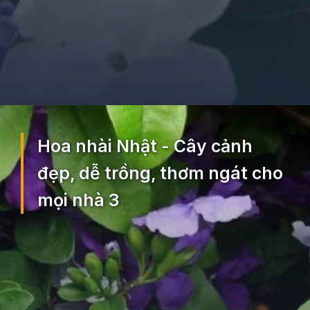
Đang mở
https://ocopaz.vn/hoa-nhai-nhat-300
Hoa nhài Nhật - Cây cảnh
đẹp, dễ trồng, thơm ngát cho
mọi nhà 3