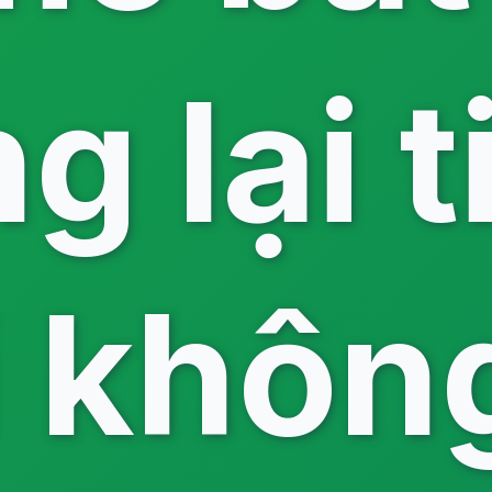
g lại t
 khôn