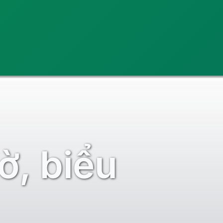
ờ, biểu