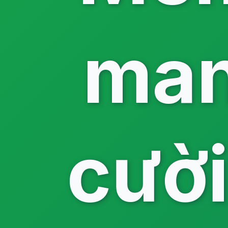
man
cười