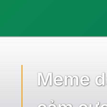
Đang mở
https://ocopaz.vn/meme-bat-ngo-461
Meme da