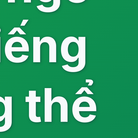
iếng
g thể