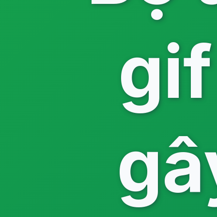
gi
gâ