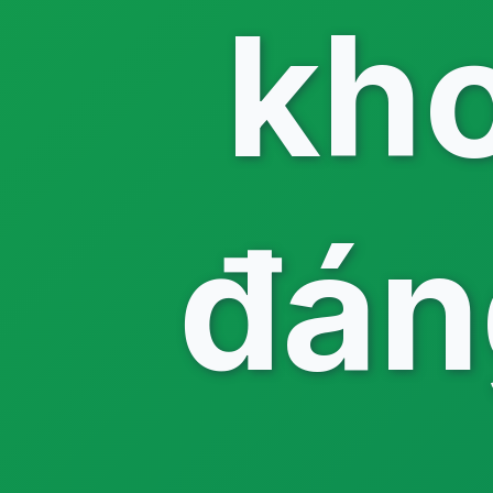
kh
đán