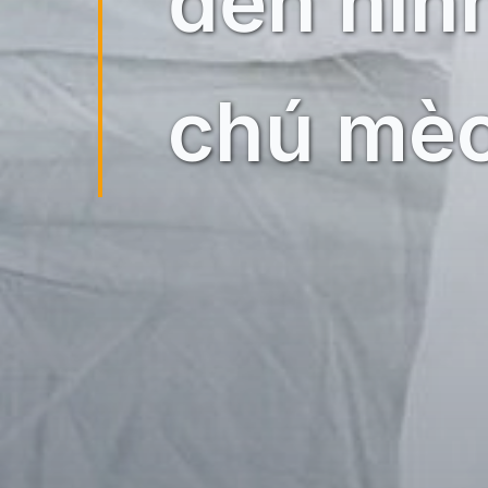
đến hìn
chú mèo