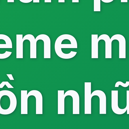
eme m
ồn nh