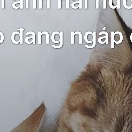
h ảnh hài hư
 đang ngáp 