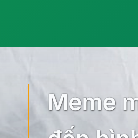
Đang mở
https://ocopaz.vn/meme-meo-buon-525
Meme m