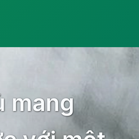
ủ mang