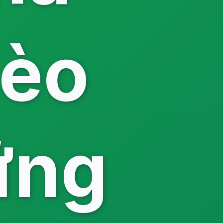
èo
ững