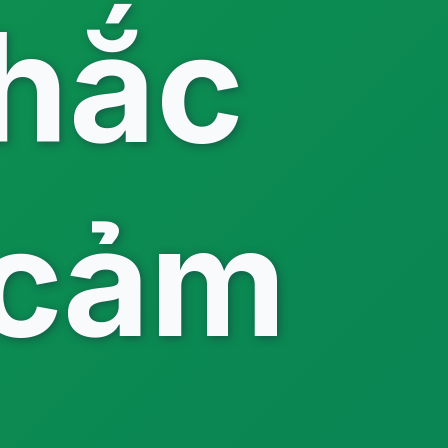
hắc
 cảm