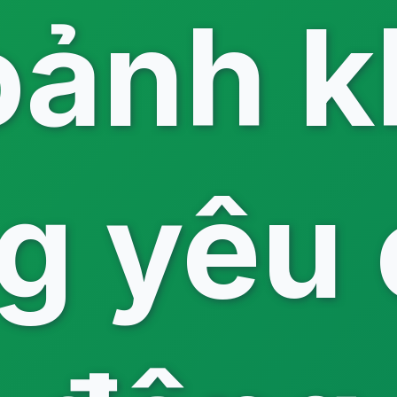
oảnh k
g yêu