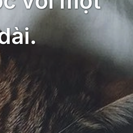
ớc với một
dài.