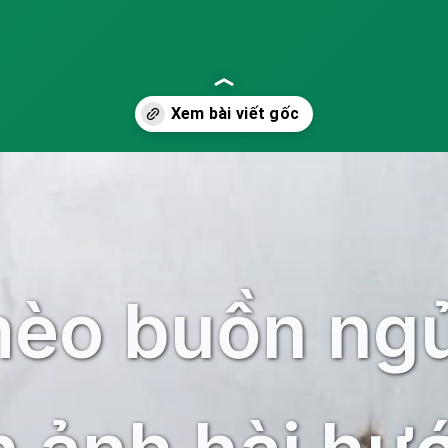
èo buồn ng