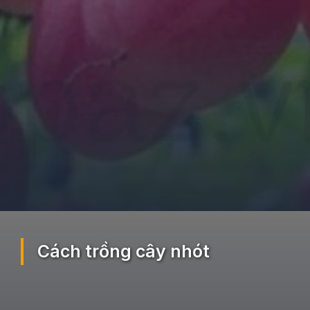
Đang mở
https://ocopaz.vn/nhot-391
Cách trồng cây nhót