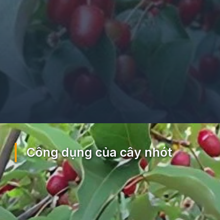
Đang mở
https://ocopaz.vn/nhot-391
Công dụng của cây nhót