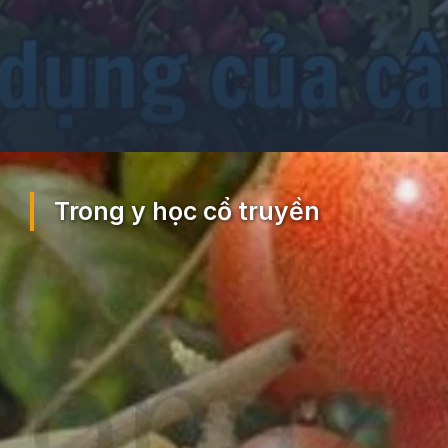
Đang mở
https://ocopaz.vn/nhot-391
Trong y học cổ truyền