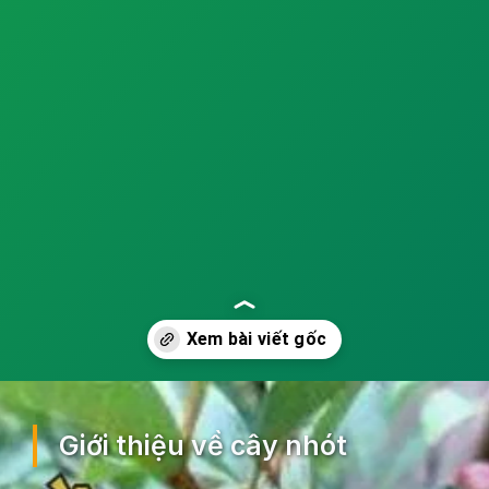
Đang mở
https://ocopaz.vn/nhot-391
Giới thiệu về cây nhót