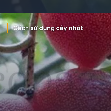
Đang mở
https://ocopaz.vn/nhot-391
Cách sử dụng cây nhót