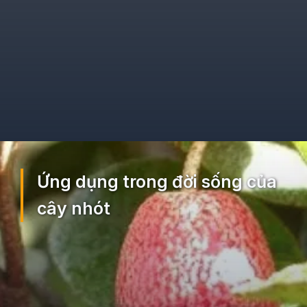
Đang mở
https://ocopaz.vn/nhot-391
Ứng dụng trong đời sống của
cây nhót