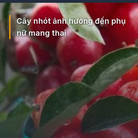
Đang mở
https://ocopaz.vn/nhot-391
Cây nhót ảnh hưởng đến phụ
nữ mang thai