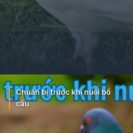
Đang mở
https://ocopaz.vn/nuoi-bo-cau-71
Chuẩn bị trước khi nuôi bồ
câu