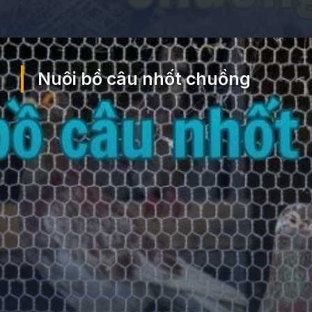
Đang mở
https://ocopaz.vn/nuoi-bo-cau-71
Nuôi bồ câu nhốt chuồng