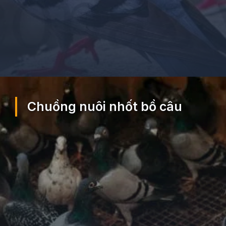
Đang mở
https://ocopaz.vn/nuoi-bo-cau-71
Chuồng nuôi nhốt bồ câu