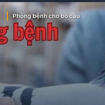
Đang mở
https://ocopaz.vn/nuoi-bo-cau-71
Phòng bệnh cho bồ câu