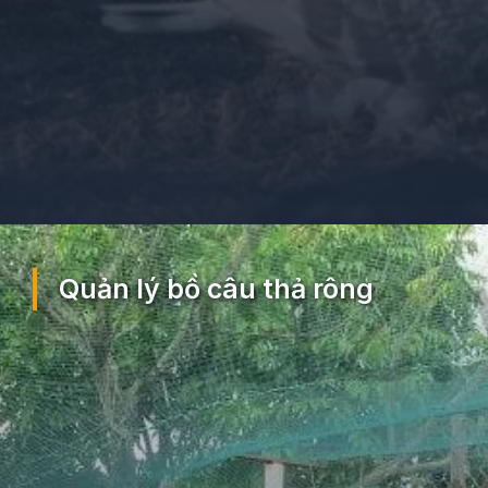
Đang mở
https://ocopaz.vn/nuoi-bo-cau-71
Quản lý bồ câu thả rông