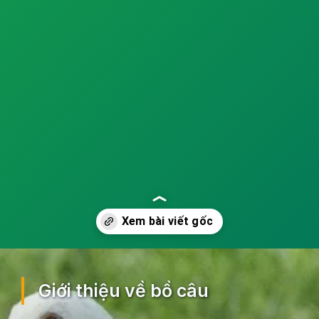
Đang mở
https://ocopaz.vn/nuoi-bo-cau-71
Giới thiệu về bồ câu