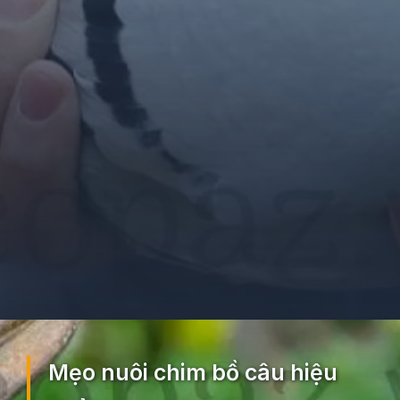
Đang mở
https://ocopaz.vn/nuoi-bo-cau-71
Mẹo nuôi chim bồ câu hiệu