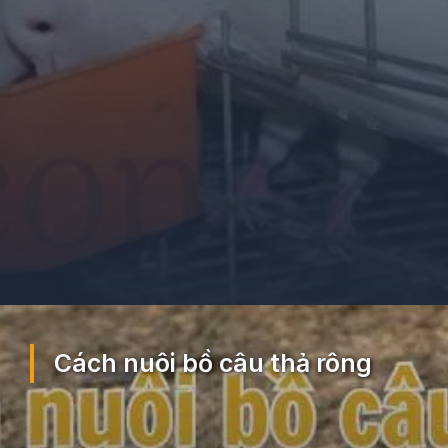
Đang mở
https://ocopaz.vn/nuoi-bo-cau-71
Cách nuôi bồ câu thả rông