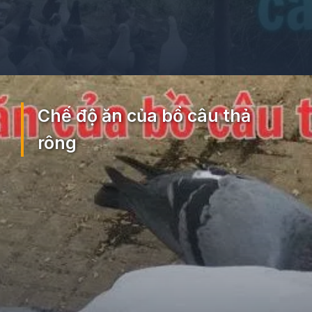
Đang mở
https://ocopaz.vn/nuoi-bo-cau-71
Chế độ ăn của bồ câu thả
rông