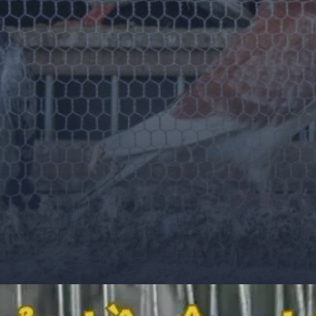
Đang mở
https://ocopaz.vn/nuoi-bo-cau-71