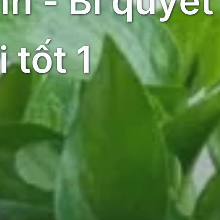
h - Bí quyết
 tốt 1