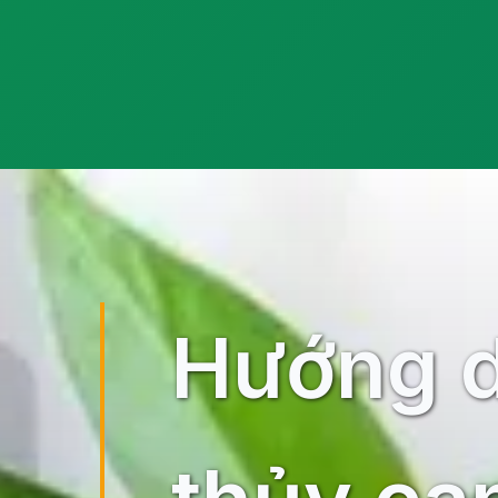
Đang mở
https://ocopaz.vn/phan-bon-cho-cay-thuy-canh-1
Hướng d