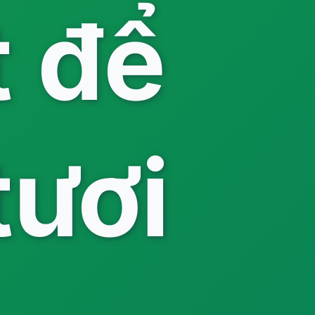
t để
tươi