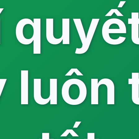
í quyế
 luôn 