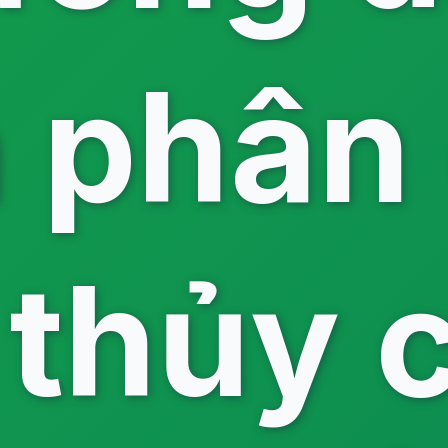
 phân
 thủy 