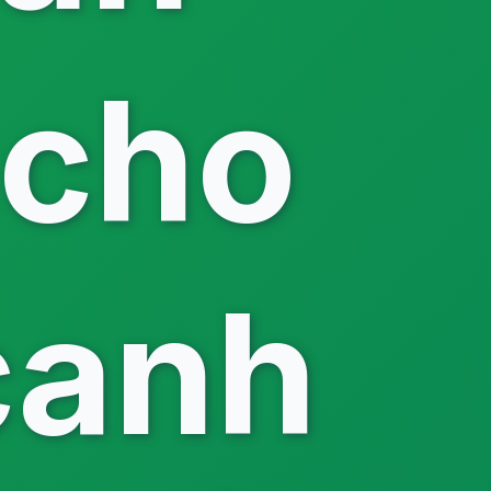
 cho
canh