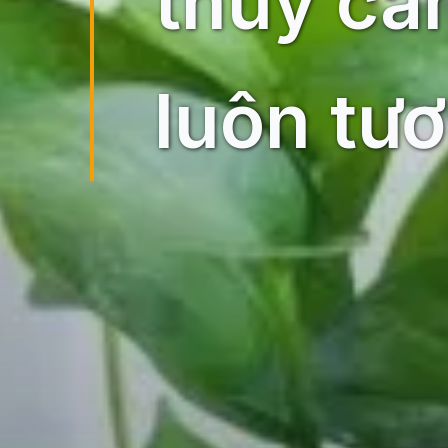
thủy can
luôn tươi