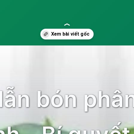
24
ẫn bón phân