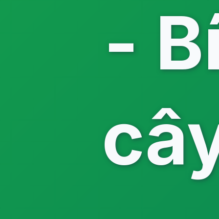
- B
cây