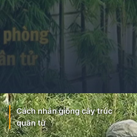
Đang mở
https://ocopaz.vn/truc-quan-tu-260
Cách nhân giống cây trúc
quân tử