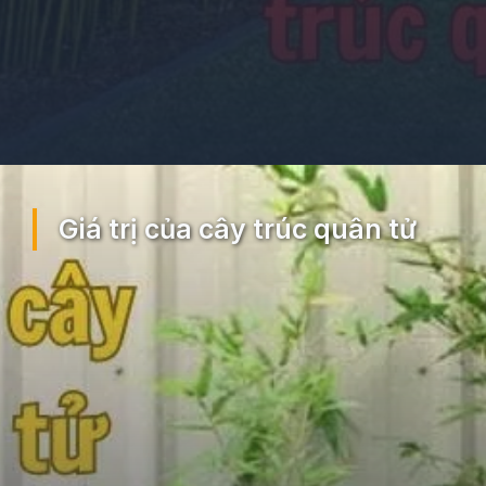
Đang mở
https://ocopaz.vn/truc-quan-tu-260
Giá trị của cây trúc quân tử