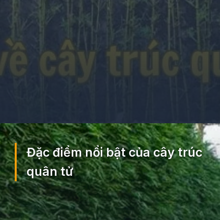
Đang mở
https://ocopaz.vn/truc-quan-tu-260
Đặc điểm nổi bật của cây trúc
quân tử