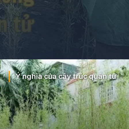
Đang mở
https://ocopaz.vn/truc-quan-tu-260
Ý nghĩa của cây trúc quân tử