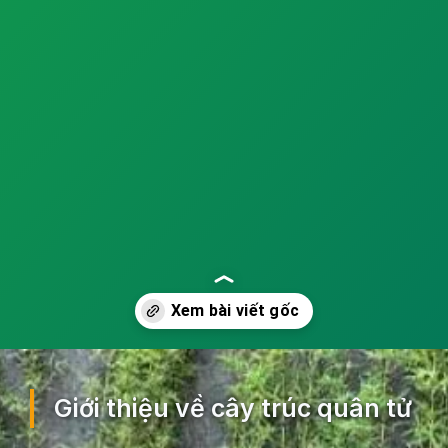
Đang mở
https://ocopaz.vn/truc-quan-tu-260
Giới thiệu về cây trúc quân tử