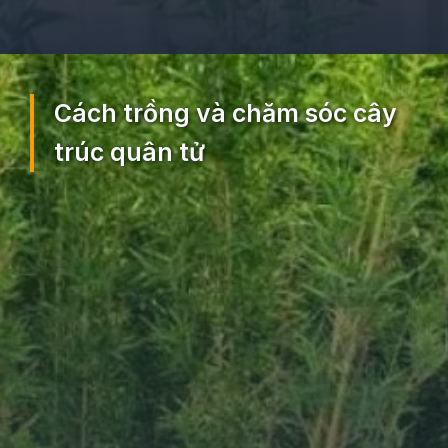
Đang mở
https://ocopaz.vn/truc-quan-tu-260
Cách trồng và chăm sóc cây
trúc quân tử