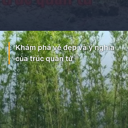
Đang mở
https://ocopaz.vn/truc-quan-tu-260
Khám phá vẻ đẹp và ý nghĩa
của trúc quân tử