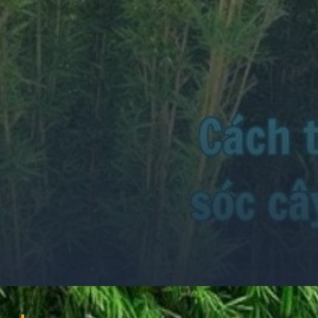
Đang mở
https://ocopaz.vn/truc-quan-tu-260