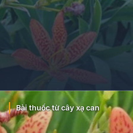
Đang mở
https://ocopaz.vn/xa-can-404
Bài thuốc từ cây xạ can