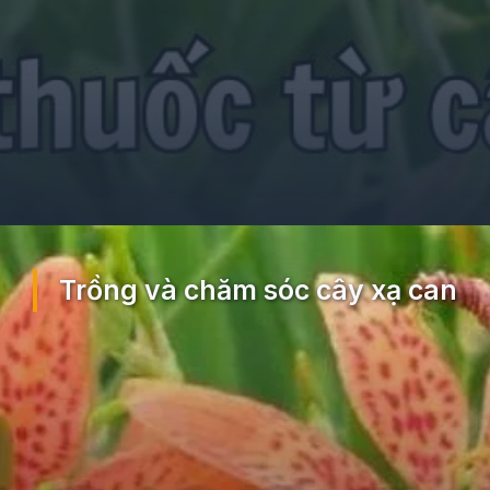
Đang mở
https://ocopaz.vn/xa-can-404
Trồng và chăm sóc cây xạ can