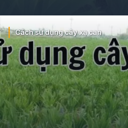
Đang mở
https://ocopaz.vn/xa-can-404
Cách sử dụng cây xạ can