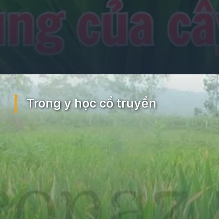
Đang mở
https://ocopaz.vn/xa-can-404
Trong y học cổ truyền