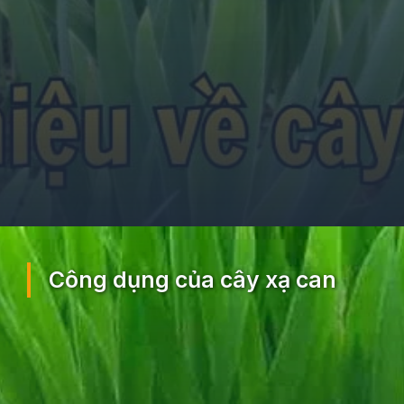
Đang mở
https://ocopaz.vn/xa-can-404
Công dụng của cây xạ can