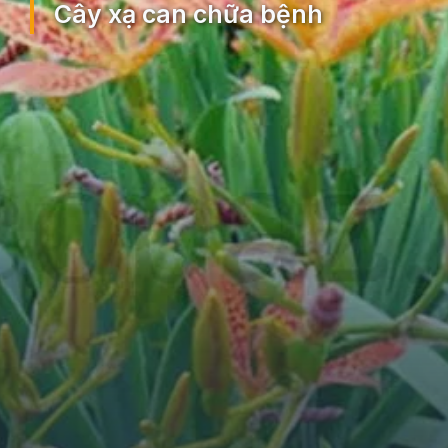
Cây xạ can chữa bệnh