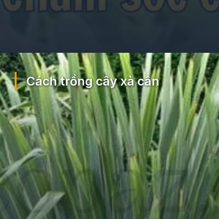
Đang mở
https://ocopaz.vn/xa-can-404
Cách trồng cây xà cân