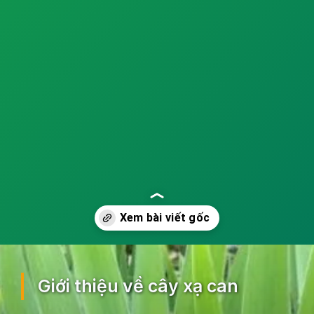
Đang mở
https://ocopaz.vn/xa-can-404
Giới thiệu về cây xạ can