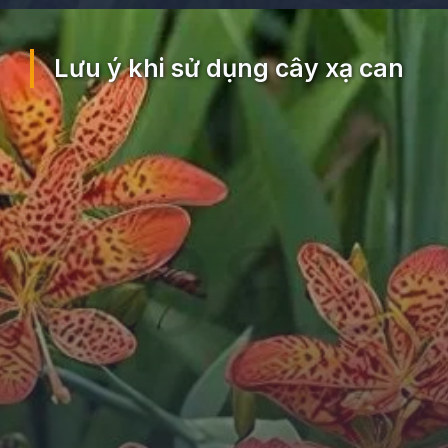
Đang mở
https://ocopaz.vn/xa-can-404
Lưu ý khi sử dụng cây xạ can