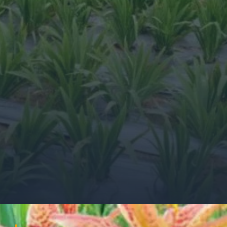
Đang mở
https://ocopaz.vn/xa-can-404