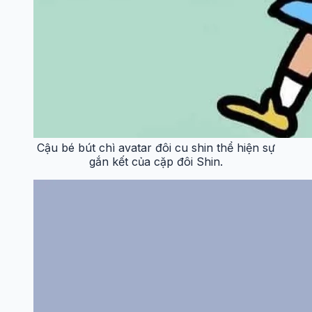
Cậu bé bút chì avatar đôi cu shin thể hiện sự
gắn kết của cặp đôi Shin.