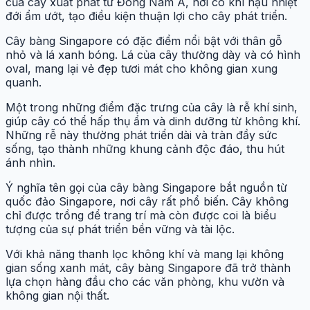
của cây xuất phát từ Đông Nam Á, nơi có khí hậu nhiệt
đới ẩm ướt, tạo điều kiện thuận lợi cho cây phát triển.
Cây bàng Singapore có đặc điểm nổi bật với thân gỗ
nhỏ và lá xanh bóng. Lá của cây thường dày và có hình
oval, mang lại vẻ đẹp tươi mát cho không gian xung
quanh.
Một trong những điểm đặc trưng của cây là rễ khí sinh,
giúp cây có thể hấp thụ ẩm và dinh dưỡng từ không khí.
Những rễ này thường phát triển dài và tràn đầy sức
sống, tạo thành những khung cảnh độc đáo, thu hút
ánh nhìn.
Ý nghĩa tên gọi của cây bàng Singapore bắt nguồn từ
quốc đảo Singapore, nơi cây rất phổ biến. Cây không
chỉ được trồng để trang trí mà còn được coi là biểu
tượng của sự phát triển bền vững và tài lộc.
Với khả năng thanh lọc không khí và mang lại không
gian sống xanh mát, cây bàng Singapore đã trở thành
lựa chọn hàng đầu cho các văn phòng, khu vườn và
không gian nội thất.