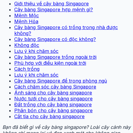
Giới thiệu về cây bàng Singapore
Cây bàng Singapore hợp mệnh gì?
Mệnh Mộc
Mệnh Hỏa
Cây bàng Singapore có trồng trong nhà được
không?
Cây bàng Singapore có độc không?
Không độc
Lưu ý khi chăm sóc
Cây bàng Singapore trồng ngoài trời
Phù hợp với điều kiện ngoài trời
Cách trồng
Lưu ý khi chăm sóc
Cây bàng Singapore để trong phòng ngủ
Cách chăm sóc cây bàng Singapore
Ánh sáng cho cây bàng singapore
Nước tưới cho cây bàng singapore
Đất trồng cho cây bàng singapore
Phân bón cho cây bàng singapore
Cắt tỉa cho cây bàng singapore
Bạn đã biết gì về cây bàng singapore? Loài cây cảnh này
không chỉ mang lại vẻ đẹp xanh mát cho không gian