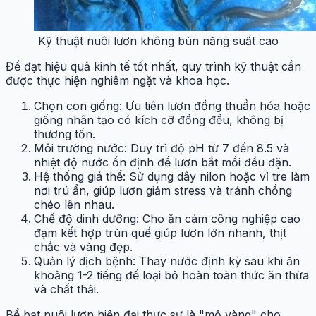
Kỹ thuật nuôi lươn không bùn năng suất cao
Để đạt hiệu quả kinh tế tốt nhất, quy trình kỹ thuật cần
được thực hiện nghiêm ngặt và khoa học.
Chọn con giống: Ưu tiên lươn đồng thuần hóa hoặc
giống nhân tạo có kích cỡ đồng đều, không bị
thương tổn.
Môi trường nước: Duy trì độ pH từ 7 đến 8.5 và
nhiệt độ nước ổn định để lươn bắt mồi đều đặn.
Hệ thống giá thể: Sử dụng dây nilon hoặc vỉ tre làm
nơi trú ẩn, giúp lươn giảm stress và tránh chồng
chéo lên nhau.
Chế độ dinh dưỡng: Cho ăn cám công nghiệp cao
đạm kết hợp trùn quế giúp lươn lớn nhanh, thịt
chắc và vàng đẹp.
Quản lý dịch bệnh: Thay nước định kỳ sau khi ăn
khoảng 1-2 tiếng để loại bỏ hoàn toàn thức ăn thừa
và chất thải.
Bể bạt nuôi lươn hiện đại thực sự là "mỏ vàng" cho