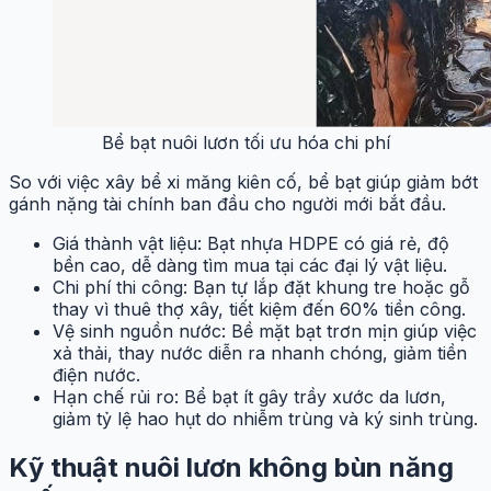
Bể bạt nuôi lươn tối ưu hóa chi phí
So với việc xây bể xi măng kiên cố, bể bạt giúp giảm bớt
gánh nặng tài chính ban đầu cho người mới bắt đầu.
Giá thành vật liệu: Bạt nhựa HDPE có giá rẻ, độ
bền cao, dễ dàng tìm mua tại các đại lý vật liệu.
Chi phí thi công: Bạn tự lắp đặt khung tre hoặc gỗ
thay vì thuê thợ xây, tiết kiệm đến 60% tiền công.
Vệ sinh nguồn nước: Bề mặt bạt trơn mịn giúp việc
xả thải, thay nước diễn ra nhanh chóng, giảm tiền
điện nước.
Hạn chế rủi ro: Bể bạt ít gây trầy xước da lươn,
giảm tỷ lệ hao hụt do nhiễm trùng và ký sinh trùng.
Kỹ thuật nuôi lươn không bùn năng