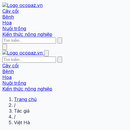
Cây cối
Bệnh
Hoa
Nuôi trồng
Kiến thức nông nghiệp
Cây cối
Bệnh
Hoa
Nuôi trồng
Kiến thức nông nghiệp
Trang chủ
/
Tác giả
/
Việt Hà