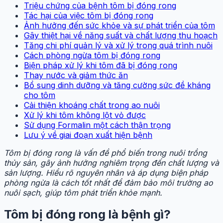
Triệu chứng của bệnh tôm bị đóng rong
Tác hại của việc tôm bị đóng rong
Ảnh hưởng đến sức khỏe và sự phát triển của tôm
Gây thiệt hại về năng suất và chất lượng thu hoạch
Tăng chi phí quản lý và xử lý trong quá trình nuôi
Cách phòng ngừa tôm bị đóng rong
Biện pháp xử lý khi tôm đã bị đóng rong
Thay nước và giảm thức ăn
Bổ sung dinh dưỡng và tăng cường sức đề kháng
cho tôm
Cải thiện khoáng chất trong ao nuôi
Xử lý khi tôm không lột vỏ được
Sử dụng Formalin một cách thận trọng
Lưu ý về giai đoạn xuất hiện bệnh
Tôm bị đóng rong là vấn đề phổ biến trong nuôi trồng
thủy sản, gây ảnh hưởng nghiêm trọng đến chất lượng và
sản lượng. Hiểu rõ nguyên nhân và áp dụng biện pháp
phòng ngừa là cách tốt nhất để đảm bảo môi trường ao
nuôi sạch, giúp tôm phát triển khỏe mạnh.
Tôm bị đóng rong là bệnh gì?