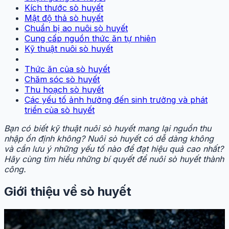
Kích thước sò huyết
Mật độ thả sò huyết
Chuẩn bị ao nuôi sò huyết
Cung cấp nguồn thức ăn tự nhiên
Kỹ thuật nuôi sò huyết
Thức ăn của sò huyết
Chăm sóc sò huyết
Thu hoạch sò huyết
Các yếu tố ảnh hưởng đến sinh trưởng và phát
triển của sò huyết
Bạn có biết kỹ thuật nuôi sò huyết mang lại nguồn thu
nhập ổn định không? Nuôi sò huyết có dễ dàng không
và cần lưu ý những yếu tố nào để đạt hiệu quả cao nhất?
Hãy cùng tìm hiểu những bí quyết để nuôi sò huyết thành
công.
Giới thiệu về sò huyết