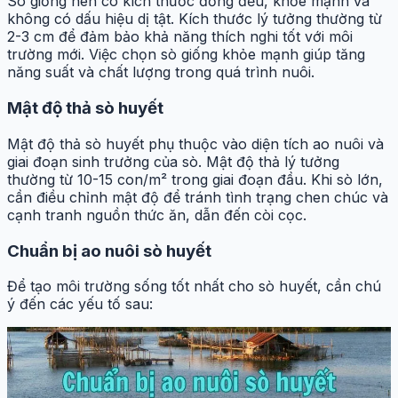
Sò giống nên có kích thước đồng đều, khỏe mạnh và
không có dấu hiệu dị tật. Kích thước lý tưởng thường từ
2-3 cm để đảm bảo khả năng thích nghi tốt với môi
trường mới. Việc chọn sò giống khỏe mạnh giúp tăng
năng suất và chất lượng trong quá trình nuôi.
Mật độ thả sò huyết
Mật độ thả sò huyết phụ thuộc vào diện tích ao nuôi và
giai đoạn sinh trưởng của sò. Mật độ thả lý tưởng
thường từ 10-15 con/m² trong giai đoạn đầu. Khi sò lớn,
cần điều chỉnh mật độ để tránh tình trạng chen chúc và
cạnh tranh nguồn thức ăn, dẫn đến còi cọc.
Chuẩn bị ao nuôi sò huyết
Để tạo môi trường sống tốt nhất cho sò huyết, cần chú
ý đến các yếu tố sau: