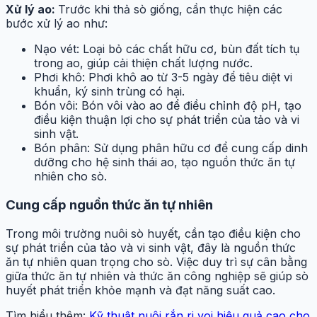
Xử lý ao:
Trước khi thả sò giống, cần thực hiện các
bước xử lý ao như:
Nạo vét: Loại bỏ các chất hữu cơ, bùn đất tích tụ
trong ao, giúp cải thiện chất lượng nước.
Phơi khô: Phơi khô ao từ 3-5 ngày để tiêu diệt vi
khuẩn, ký sinh trùng có hại.
Bón vôi: Bón vôi vào ao để điều chỉnh độ pH, tạo
điều kiện thuận lợi cho sự phát triển của tảo và vi
sinh vật.
Bón phân: Sử dụng phân hữu cơ để cung cấp dinh
dưỡng cho hệ sinh thái ao, tạo nguồn thức ăn tự
nhiên cho sò.
Cung cấp nguồn thức ăn tự nhiên
Trong môi trường nuôi sò huyết, cần tạo điều kiện cho
sự phát triển của tảo và vi sinh vật, đây là nguồn thức
ăn tự nhiên quan trọng cho sò. Việc duy trì sự cân bằng
giữa thức ăn tự nhiên và thức ăn công nghiệp sẽ giúp sò
huyết phát triển khỏe mạnh và đạt năng suất cao.
Tìm hiểu thêm:
Kỹ thuật nuôi rắn ri voi hiệu quả cao cho