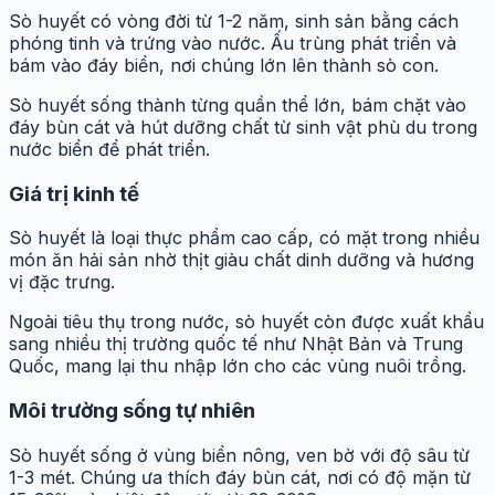
Sò huyết có vòng đời từ 1-2 năm, sinh sản bằng cách
phóng tinh và trứng vào nước. Ấu trùng phát triển và
bám vào đáy biển, nơi chúng lớn lên thành sò con.
Sò huyết sống thành từng quần thể lớn, bám chặt vào
đáy bùn cát và hút dưỡng chất từ sinh vật phù du trong
nước biển để phát triển.
Giá trị kinh tế
Sò huyết là loại thực phẩm cao cấp, có mặt trong nhiều
món ăn hải sản nhờ thịt giàu chất dinh dưỡng và hương
vị đặc trưng.
Ngoài tiêu thụ trong nước, sò huyết còn được xuất khẩu
sang nhiều thị trường quốc tế như Nhật Bản và Trung
Quốc, mang lại thu nhập lớn cho các vùng nuôi trồng.
Môi trường sống tự nhiên
Sò huyết sống ở vùng biển nông, ven bờ với độ sâu từ
1-3 mét. Chúng ưa thích đáy bùn cát, nơi có độ mặn từ