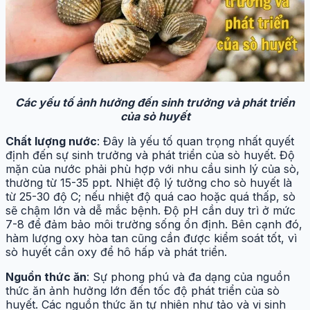
Các yếu tố ảnh hưởng đến sinh trưởng và phát triển
của sò huyết
Chất lượng nước
: Đây là yếu tố quan trọng nhất quyết
định đến sự sinh trưởng và phát triển của sò huyết. Độ
mặn của nước phải phù hợp với nhu cầu sinh lý của sò,
thường từ 15-35 ppt. Nhiệt độ lý tưởng cho sò huyết là
từ 25-30 độ C; nếu nhiệt độ quá cao hoặc quá thấp, sò
sẽ chậm lớn và dễ mắc bệnh. Độ pH cần duy trì ở mức
7-8 để đảm bảo môi trường sống ổn định. Bên cạnh đó,
hàm lượng oxy hòa tan cũng cần được kiểm soát tốt, vì
sò huyết cần oxy để hô hấp và phát triển.
Nguồn thức ăn
: Sự phong phú và đa dạng của nguồn
thức ăn ảnh hưởng lớn đến tốc độ phát triển của sò
huyết. Các nguồn thức ăn tự nhiên như tảo và vi sinh