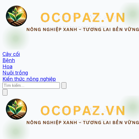
Cây cối
Bệnh
Hoa
Nuôi trồng
Kiến thức nông nghiệp