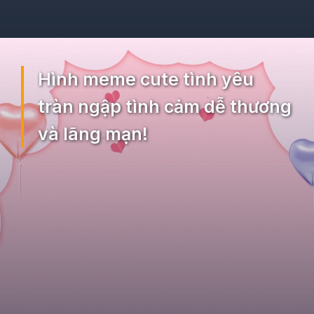
Đang mở
https://ocopaz.vn/meme-tinh-yeu-622
Hình meme cute tình yêu
tràn ngập tình cảm dễ thương
và lãng mạn!