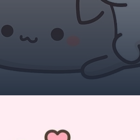
Đang mở
https://ocopaz.vn/meme-tinh-yeu-622