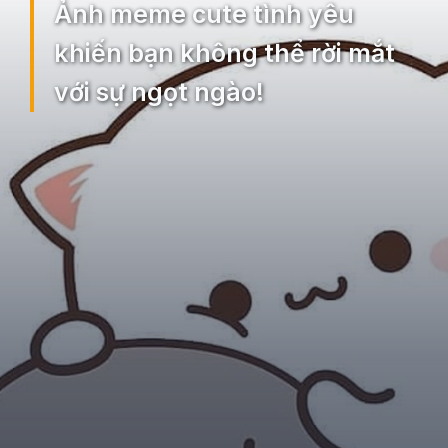
Ảnh meme cute tình yêu
khiến bạn không thể rời mắt
với sự ngọt ngào!