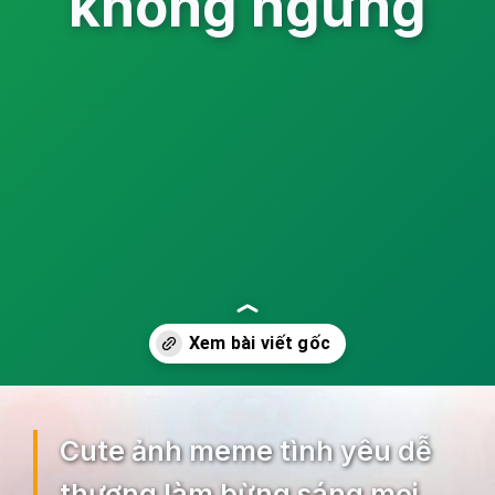
không ngừng
Đang mở
https://ocopaz.vn/meme-tinh-yeu-622
Cute ảnh meme tình yêu dễ
thương làm bừng sáng mọi