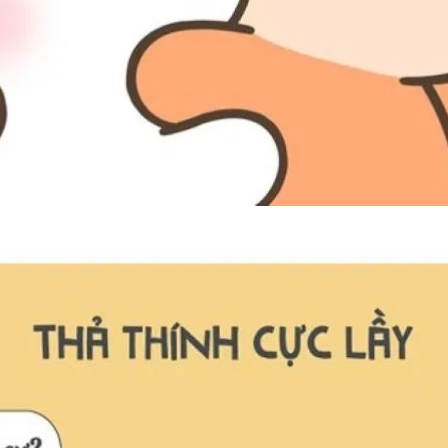
Đang mở
https://ocopaz.vn/meme-tinh-yeu-622