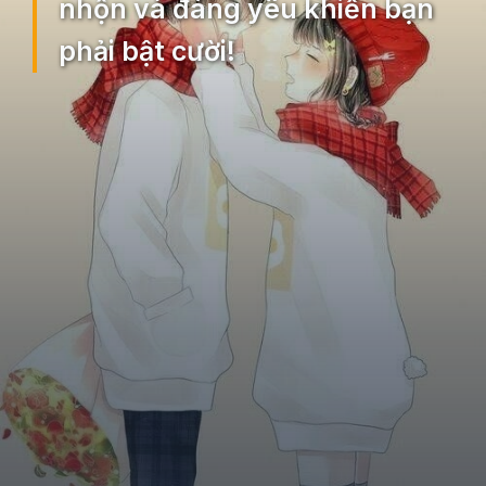
nhộn và đáng yêu khiến bạn
phải bật cười!