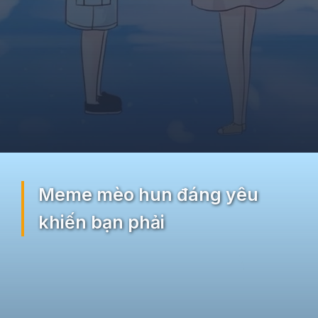
Đang mở
https://ocopaz.vn/meme-tinh-yeu-622
Meme mèo hun đáng yêu
khiến bạn phải