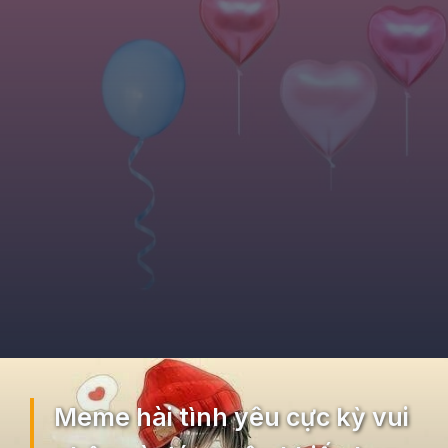
Đang mở
https://ocopaz.vn/meme-tinh-yeu-622
Meme hài tình yêu cực kỳ vui