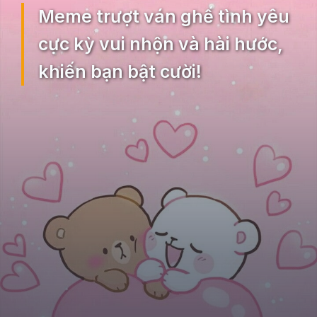
Meme trượt ván ghế tình yêu
cực kỳ vui nhộn và hài hước,
khiến bạn bật cười!