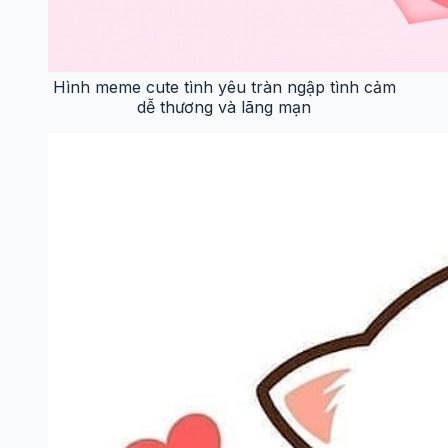
Hình meme cute tình yêu tràn ngập tình cảm
dễ thương và lãng mạn