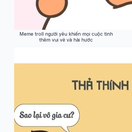
Meme troll người yêu khiến mọi cuộc tình
thêm vui vẻ và hài hước