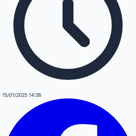
15/01/2025 14:38