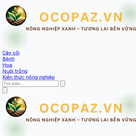
Cây cối
Bệnh
Hoa
Nuôi trồng
Kiến thức nông nghiệp