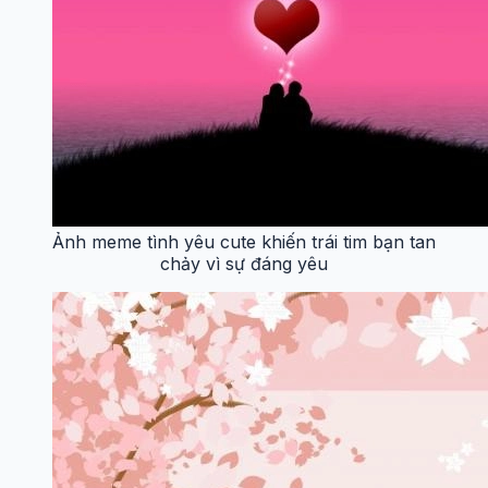
Ảnh meme tình yêu cute khiến trái tim bạn tan
chảy vì sự đáng yêu