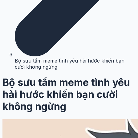
Bộ sưu tầm meme tình yêu hài hước khiến bạn
cười không ngừng
Bộ sưu tầm meme tình yêu
hài hước khiến bạn cười
không ngừng