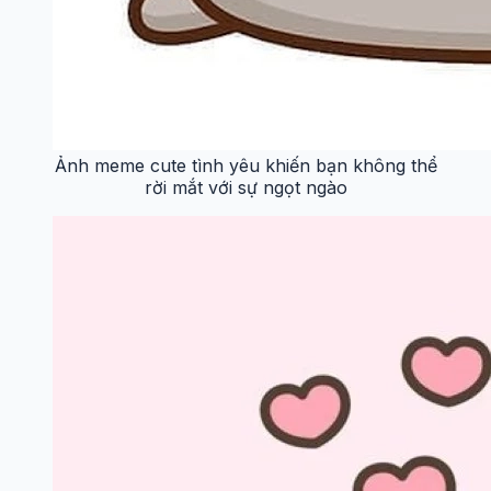
Ảnh meme cute tình yêu khiến bạn không thể
rời mắt với sự ngọt ngào