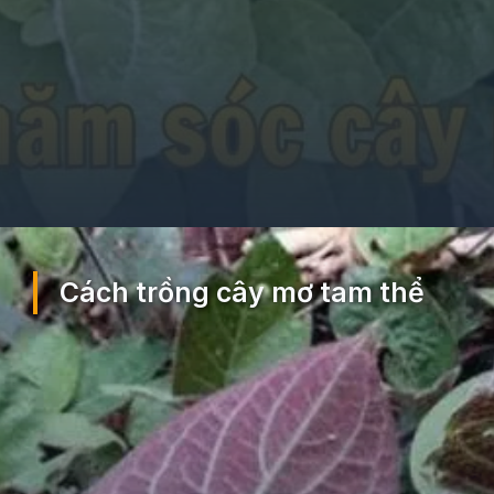
Đang mở
https://ocopaz.vn/mo-tam-the-375
Cách trồng cây mơ tam thể