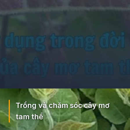
Đang mở
https://ocopaz.vn/mo-tam-the-375
Trồng và chăm sóc cây mơ
tam thể