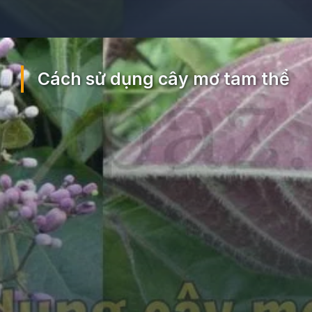
Đang mở
https://ocopaz.vn/mo-tam-the-375
Cách sử dụng cây mơ tam thể