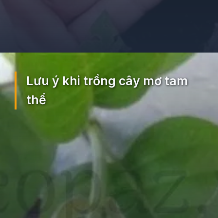
Đang mở
https://ocopaz.vn/mo-tam-the-375
Lưu ý khi trồng cây mơ tam
thể