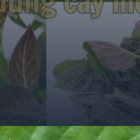
Đang mở
https://ocopaz.vn/mo-tam-the-375