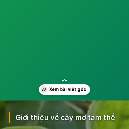
Đang mở
https://ocopaz.vn/mo-tam-the-375
Giới thiệu về cây mơ tam thể