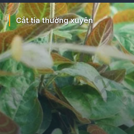
Đang mở
https://ocopaz.vn/mo-tam-the-375
Cắt tỉa thường xuyên