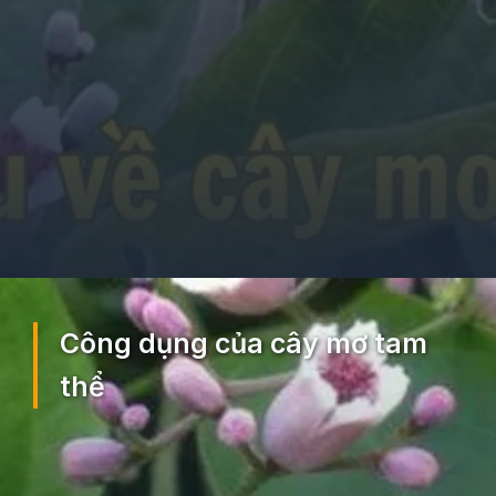
Đang mở
https://ocopaz.vn/mo-tam-the-375
Công dụng của cây mơ tam
thể